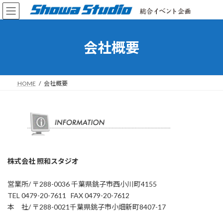
コ
ナ
ン
ビ
テ
ゲ
ン
ー
会社概要
ツ
シ
へ
ョ
ス
ン
キ
に
HOME
会社概要
ッ
移
プ
動
株式会社 照和スタジオ
営業所/ 〒288-0036 千葉県銚子市西小川町4155
TEL 0479-20-7611 FAX 0479-20-7612
本 社/ 〒288-0021千葉県銚子市小畑新町8407-17